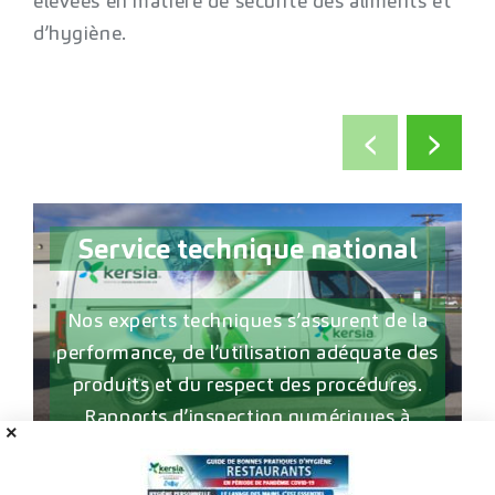
élevées en matière de sécurité des aliments et
d’hygiène.
‹
›
Service technique national
Nos experts techniques s’assurent de la
performance, de l’utilisation adéquate des
produits et du respect des procédures.
Rapports d’inspection numériques à
l’appui. Une large couverture au Québec,
en Ontario, dans les provinces maritimes