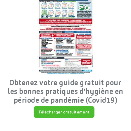
et dans l’Ouest canadien.
Joindre
un représentant
Obtenez votre guide gratuit pour
Les incontournables du
les bonnes pratiques d'hygiène en
secteur des restaurants à
période de pandémie (Covid19)
service rapide
Télécharger gratuitement